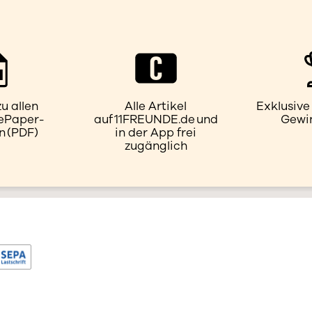
u allen
Alle Artikel
Exklusiv
 ePaper-
auf 11FREUNDE.de und
Gewi
 (PDF)
in der App frei
zugänglich