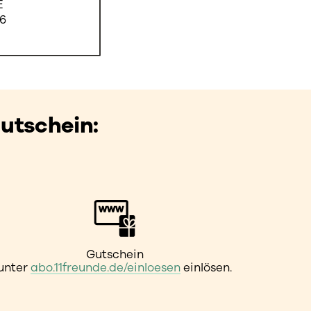
E
6
utschein:
Gutschein
unter
abo.11freunde.de/einloesen
einlösen.