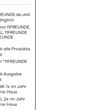
1FREUNDE.de und
gänglich
von 11FREUNDE,
L, 11FREUNDE
REUNDE
st alle Produkte
op
er "11FREUNDE
nt-Ausgabe
us
K 1x im Jahr
frei Haus
L 2x im Jahr
frei Haus