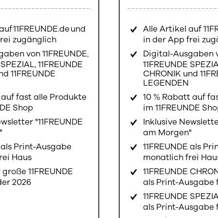
l auf 11FREUNDE.de und
Alle Artikel auf 1
frei zugänglich
in der App frei zu
sgaben von 11FREUNDE,
Digital-Ausgaben 
SPEZIAL, 11FREUNDE
11FREUNDE SPEZIA
nd 11FREUNDE
CHRONIK und 11F
N
LEGENDEN
auf fast alle Produkte
10 % Rabatt auf fa
NDE Shop
im 11FREUNDE Sh
ewsletter "11FREUNDE
Inklusive Newslett
"
am Morgen"
als Print-Ausgabe
11FREUNDE als Pri
rei Haus
monatlich frei Ha
r große 11FREUNDE
11FREUNDE CHRONI
der 2026
als Print-Ausgabe 
11FREUNDE SPEZIA
als Print-Ausgabe 