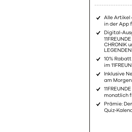
Alle Artike
in der App 
Digital-Au
11FREUNDE 
CHRONIK u
LEGENDE
10% Rabatt 
im 11FREU
Inklusive N
am Morgen
11FREUNDE 
monatlich f
Prämie: De
Quiz-Kalen