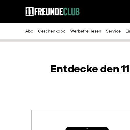
m Hauptinhalt springen
Zur Suche springen
Zur Hauptnavigation springen
Abo
Geschenkabo
Werbefrei lesen
Service
Ei
Entdecke den 1