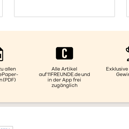
u allen
Alle Artikel
Exklusiv
 ePaper-
auf 11FREUNDE.de und
Gewi
 (PDF)
in der App frei
zugänglich